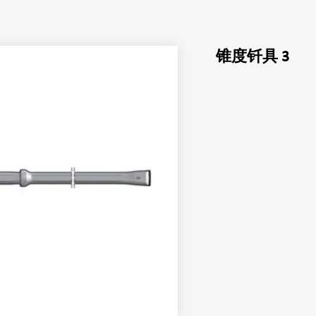
锥度钎具 3