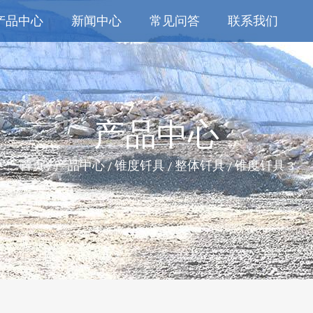
产品中心
新闻中心
常见问答
联系我们
产品中心
首页
产品中心
锥度钎具
整体钎具
锥度钎具 3
/
/
/
/