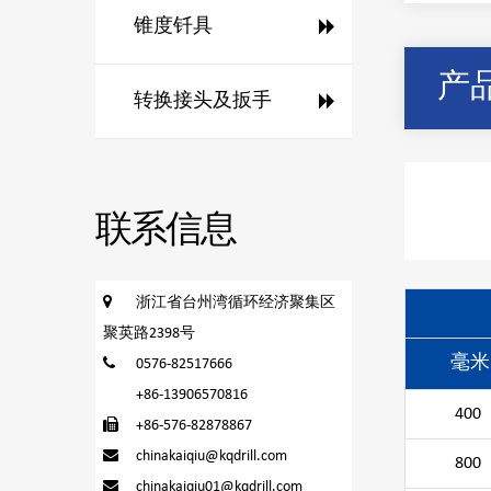
锥度钎具
产
转换接头及扳手
联系信息
浙江省台州湾循环经济聚集区
聚英路2398号
毫米
0576-82517666
+86-13906570816
400
+86-576-82878867
chinakaiqiu@kqdrill.com
800
chinakaiqiu01@kqdrill.com