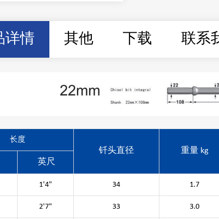
品详情
其他
下载
联系
长度
钎头直径
重量 kg
英尺
1'4"
34
1.7
2'7"
33
3.0