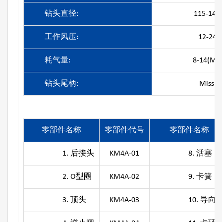
钻头直径:
115-140
工作风压:
12-24(
耗气量:
8-14(M3
钻头尾柄:
Missio
零部件名称
零部件代号
零部件名称
1. 后接头
KM4A-01
8. 活塞
2. O型圈
KM4A-02
9. 卡簧
3. 顶头
KM4A-03
10. 导向