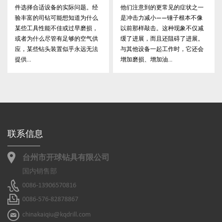
问题。经
他们注意到的更常见的症状之一
为什么即使设备看起来运
道为什么
是冲​​击力减小——锤子根本不像
常，钻井进度也会意外减
早磨损，
以前那样敲击。这种现象不仅减
涉及的项目中 潜孔钻具 ，
的空气供
缓了进展，而且还阻碍了进展。
率直接影响项目时间表和
永远无法
与其他设备一起工作时，它还会
本。使用时也广泛观察到
增加磨损、增加油...
挑战 钻井工具...
联系信息
台州市开球钻具有限公司
国内销售部
0086-13906570816
0086-576-82878867
chinakaiqiu@kqdrill.com