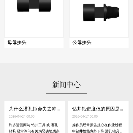
公母接头
公公接头
新闻中心
为什么潜孔锤会失去冲击力
钻井钻进度低的原因是什么
2026-04-17 00:00
2026-04-10 00:00
 或 潜孔
操作员经常报告担心在作业过程
低钻速是钻井运营商讨论
恶劣地质条
中钻井性能意外下降 潜孔钻具 。
问题之一。许多用户提出