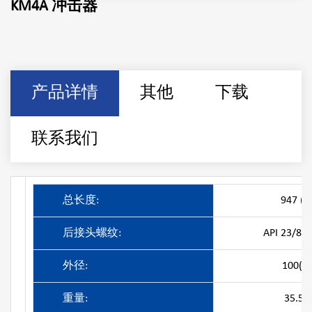
KM4A 冲击器
产品详情
其他
下载
联系我们
总长度:
947 (
后接头螺纹:
API 23/8"
外径:
100(m
重量:
35.5(