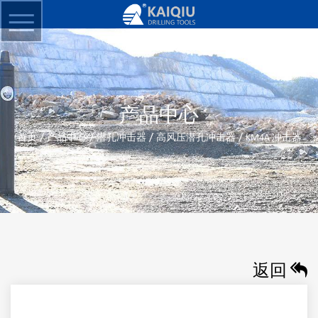
产品中心
/
/
/
/
首页
产品中心
潜孔冲击器
高风压潜孔冲击器
KM4A 冲击器
返回